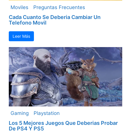
Moviles
Preguntas Frecuentes
Cada Cuanto Se Deberia Cambiar Un
Telefono Movil
Leer Más
Gaming
Playstation
Los 5 Mejores Juegos Que Deberias Probar
De PS4 Y PS5