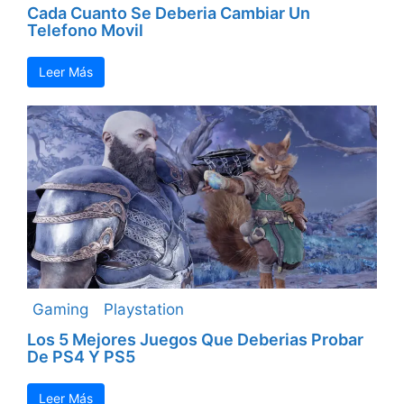
Cada Cuanto Se Deberia Cambiar Un
Telefono Movil
Leer Más
Gaming
Playstation
Los 5 Mejores Juegos Que Deberias Probar
De PS4 Y PS5
Leer Más